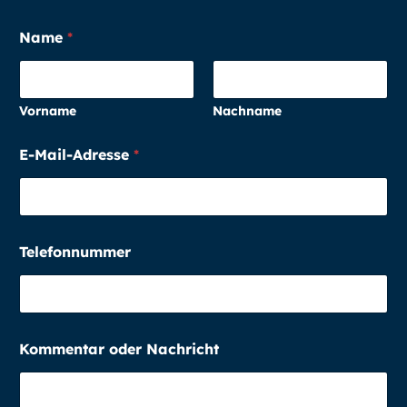
Name
*
Vorname
Nachname
E-Mail-Adresse
*
Telefonnummer
N
Kommentar oder Nachricht
a
c
h
r