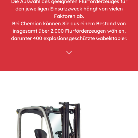
Die Auswahl des geeigneten Flurförderzeuges für
den jeweiligen Einsatzzweck hängt von vielen
Faktoren ab.
Bei Chemion können Sie aus einem Bestand von
insgesamt über 2.000 Flurförderzeugen wählen,
darunter 400 explosionsgeschützte Gabelstapler.