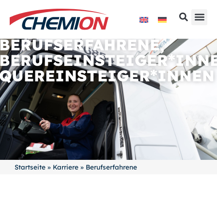
BERUFSERFAHRENE,
BERUFSEINSTEIGER*INNE
QUEREINSTEIGER*INNEN
Startseite
»
Karriere
»
Berufserfahrene