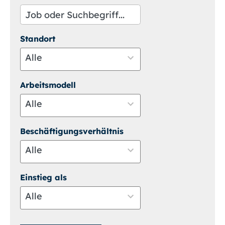
Standort
Alle
4
Arbeitsmodell
results
available
Alle
3
Beschäftigungsverhältnis
results
available
Alle
4
Einstieg als
results
available
Alle
3